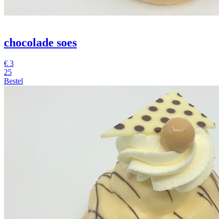
chocolade soes
€
3
25
Bestel