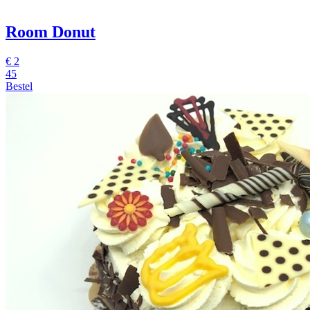
Room Donut
€
2
45
Bestel