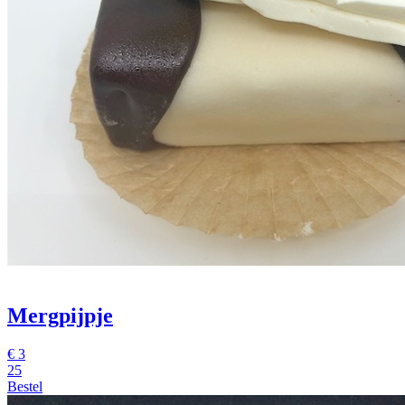
Mergpijpje
€
3
25
Bestel