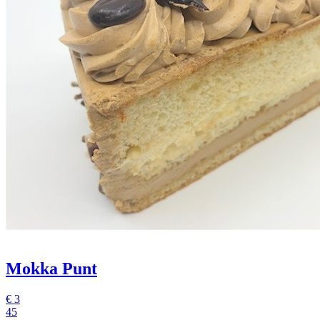
Mokka Punt
€
3
45