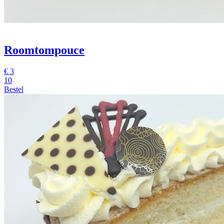
Roomtompouce
€
3
10
Bestel