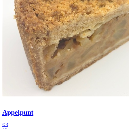
Appelpunt
€
3