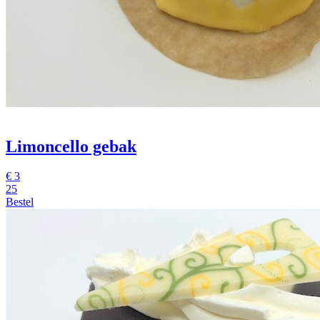
Limoncello gebak
€
3
25
Bestel