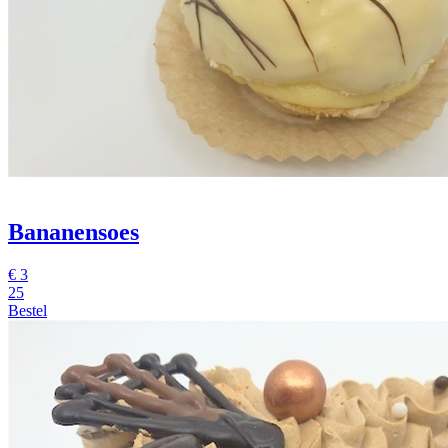
Bananensoes
€
3
25
Bestel