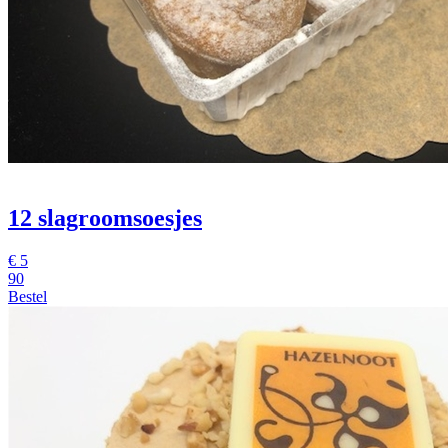
12 slagroomsoesjes
€
5
90
Bestel