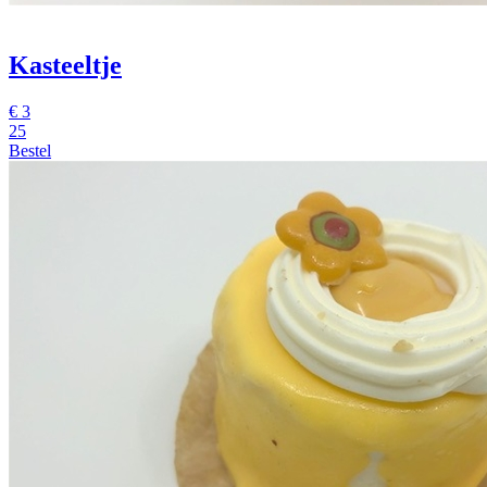
Kasteeltje
€
3
25
Bestel