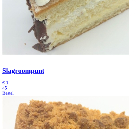
Slagroompunt
€
3
45
Bestel