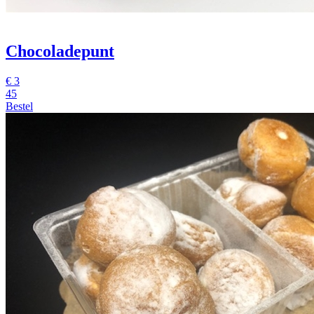
Chocoladepunt
€
3
45
Bestel