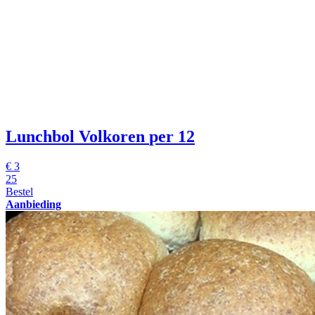
Lunchbol Volkoren
per 12
€
3
25
Bestel
Aanbieding