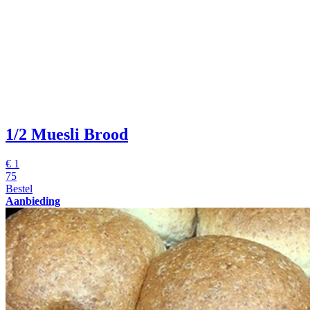
1/2 Muesli Brood
€
1
75
Bestel
Aanbieding