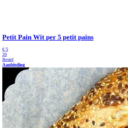
Petit Pain Wit
per 5 petit pains
€
5
20
Bestel
Aanbieding