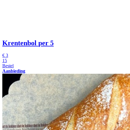
Krentenbol
per 5
€
3
15
Bestel
Aanbieding