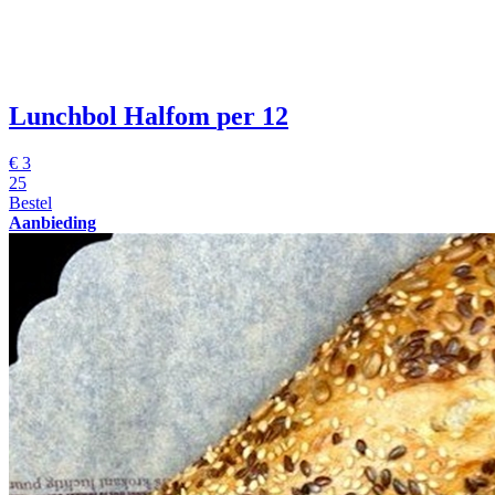
Lunchbol Halfom
per 12
€
3
25
Bestel
Aanbieding