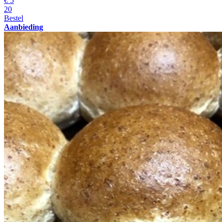
€
5
20
Bestel
Aanbieding