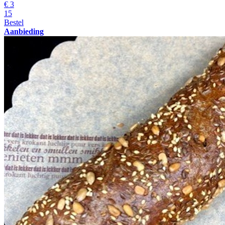
€
3
15
Bestel
Aanbieding