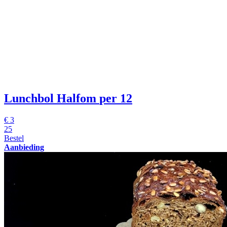
Lunchbol Halfom
per 12
€
3
25
Bestel
Aanbieding