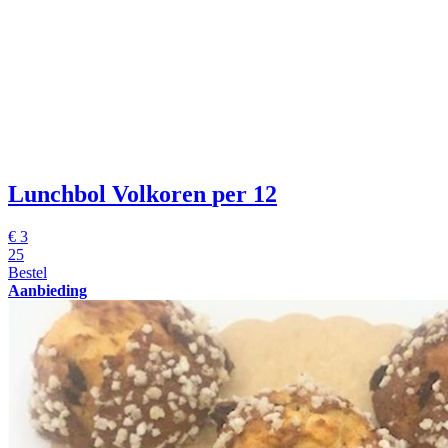
Lunchbol Volkoren
per 12
€
3
25
Bestel
Aanbieding