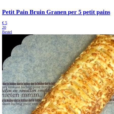
Petit Pain Bruin Granen
per 5 petit pains
€
5
20
Bestel