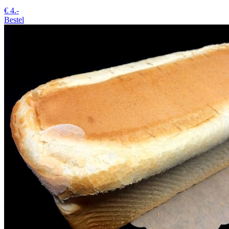
€
4.-
Bestel