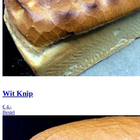
Wit Knip
€
4.-
Bestel