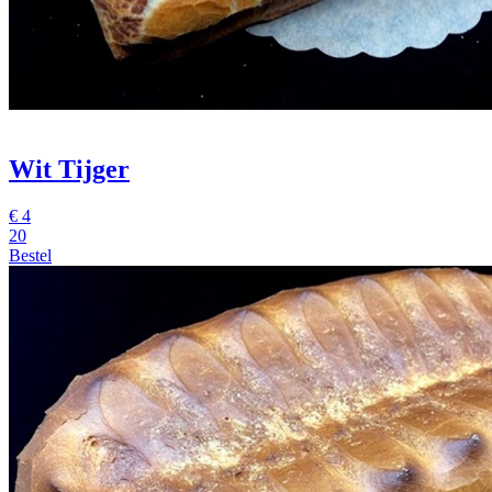
Wit Tijger
€
4
20
Bestel