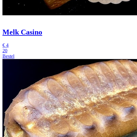
Melk Casino
€
4
20
Bestel