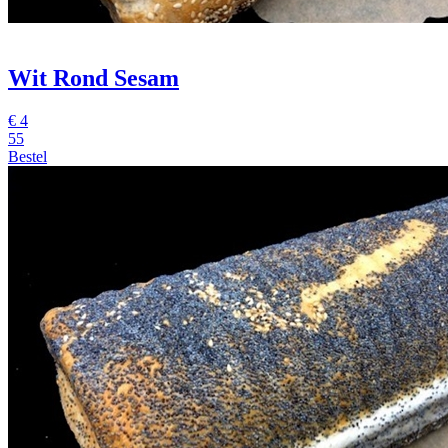
Wit Rond Sesam
€
4
55
Bestel