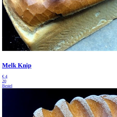
Melk Knip
€
4
20
Bestel