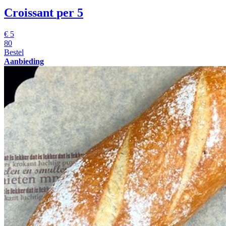
Croissant
per 5
€
5
80
Bestel
Aanbieding