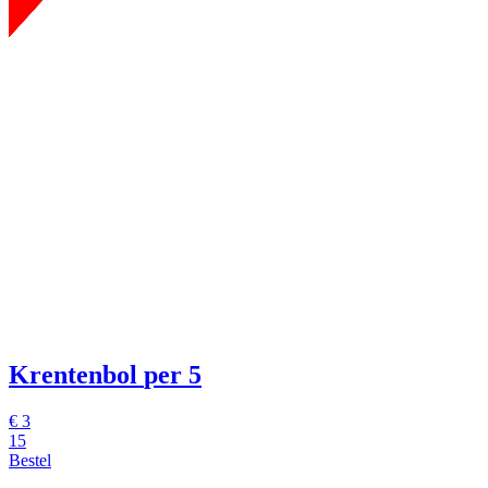
Krentenbol
per 5
€
3
15
Bestel