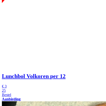
Lunchbol Volkoren
per 12
€
3
25
Bestel
Aanbieding