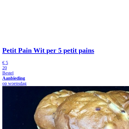
Petit Pain Wit
per 5 petit pains
€
5
20
Bestel
Aanbieding
op woensdag