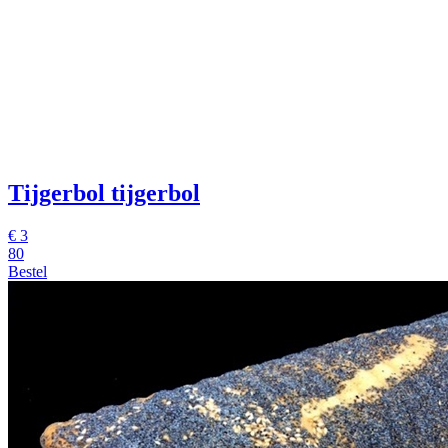
Tijgerbol
tijgerbol
€
3
80
Bestel