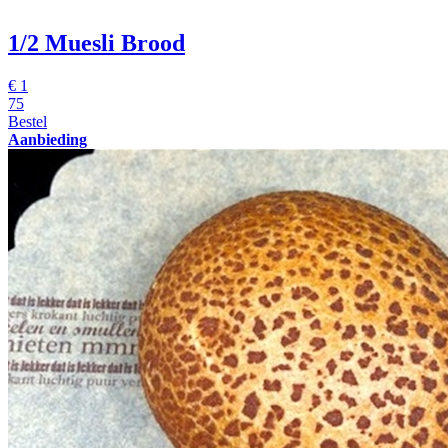
1/2 Muesli Brood
€
1
75
Bestel
Aanbieding