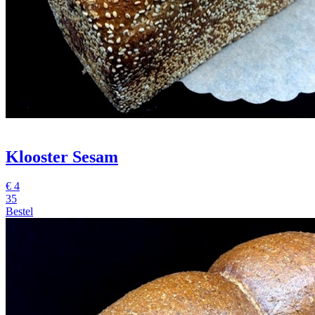
Klooster Sesam
€
4
35
Bestel