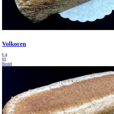
Volkoren
€
4
05
Bestel