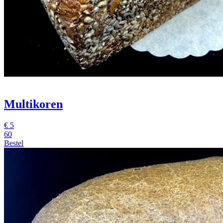
Multikoren
€
5
60
Bestel