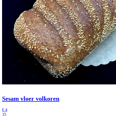
Sesam vloer volkoren
€
4
35