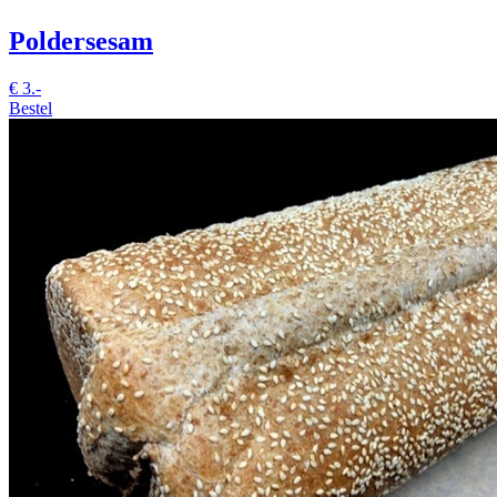
Poldersesam
€
3.-
Bestel