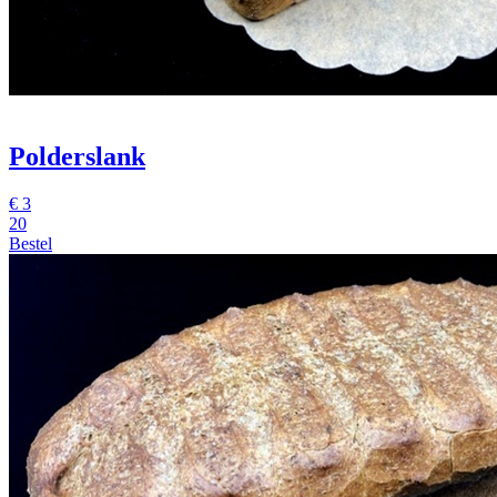
Polderslank
€
3
20
Bestel