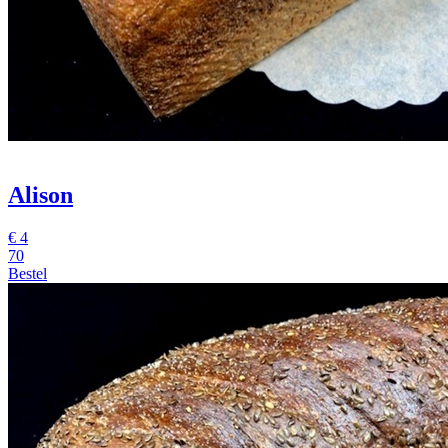
Alison
€
4
70
Bestel