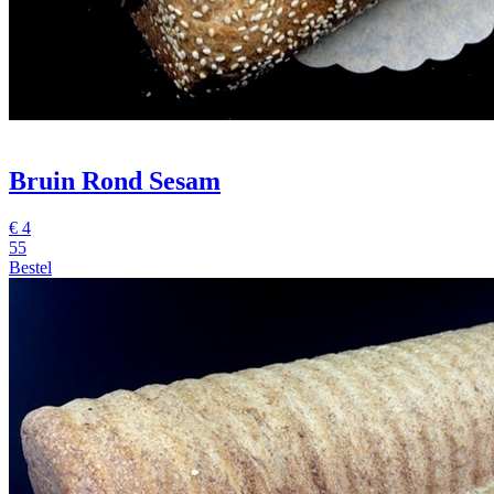
Bruin Rond Sesam
€
4
55
Bestel