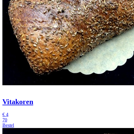
Vitakoren
€
4
70
Bestel