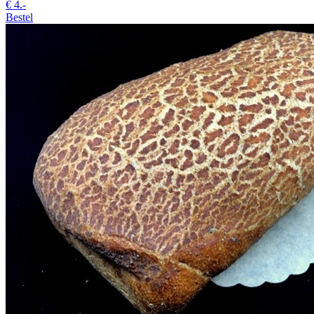
€
4.-
Bestel