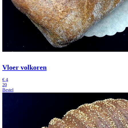
Vloer volkoren
€
4
20
Bestel