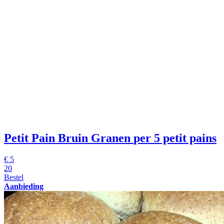
Petit Pain Bruin Granen
per 5 petit pains
€
5
20
Bestel
Aanbieding