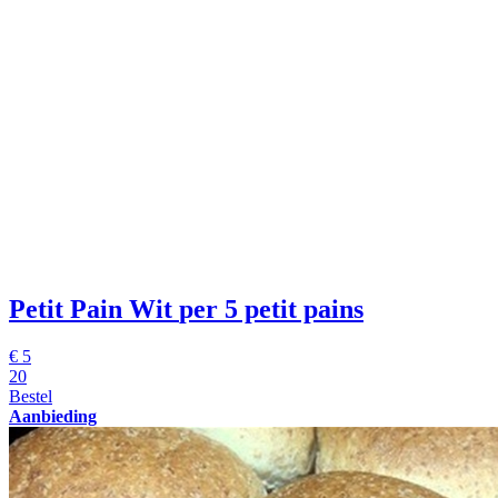
Petit Pain Wit
per 5 petit pains
€
5
20
Bestel
Aanbieding