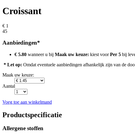
Croissant
€ 1
45
Aanbiedingen*
€ 5.80
wanneer u bij
Maak uw keuze:
kiest voor
Per 5
bij lev
* Let op:
Omdat eventuele aanbiedingen afhankelijk zijn van de door u
Maak uw keuze:
Aantal
Voeg toe aan winkelmand
Productspecificatie
Allergene stoffen