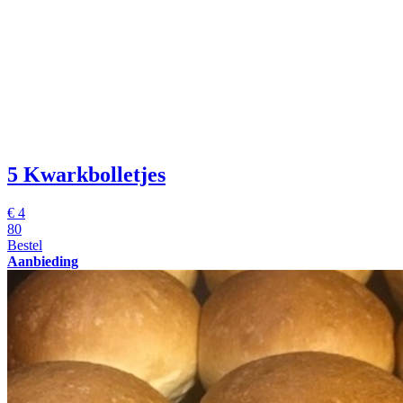
5 Kwarkbolletjes
€
4
80
Bestel
Aanbieding