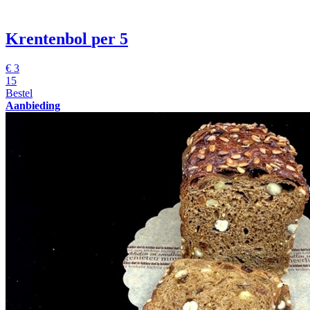
Krentenbol
per 5
€
3
15
Bestel
Aanbieding