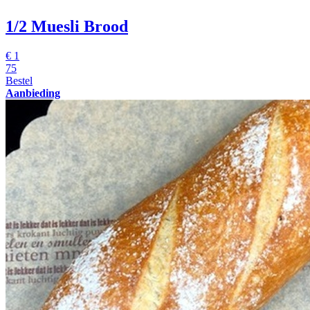
1/2 Muesli Brood
€
1
75
Bestel
Aanbieding