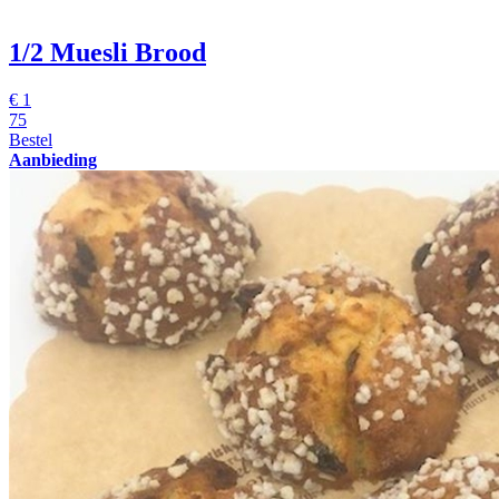
1/2 Muesli Brood
€
1
75
Bestel
Aanbieding