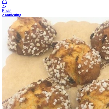
€
3
25
Bestel
Aanbieding