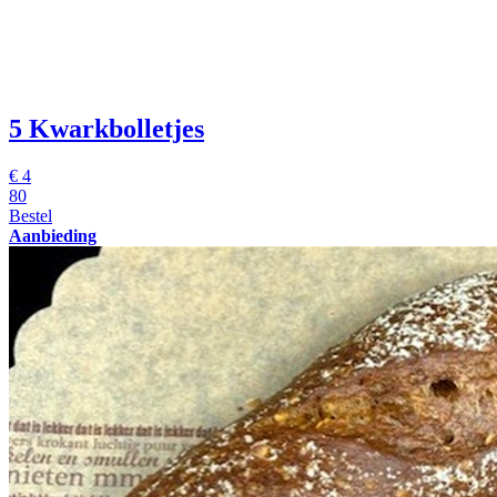
5 Kwarkbolletjes
€
4
80
Bestel
Aanbieding